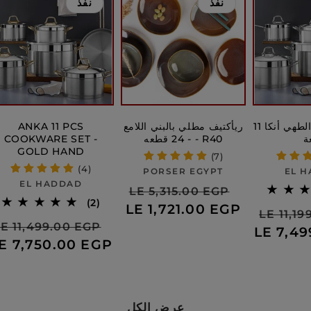
نفذ
نفذ
مجموعة أواني الطهي أنكا 11
ريأكتيف مطلي بالبني اللامع
ANKA 11 PCS
ة
- 24 قطعه - R40
COOKWARE SET -
GOLD HAND
(7)
(4)
بائع:
PORSER EGYPT
EL 
بائع:
EL HADDAD
سعر
السعر
LE 5,315.00 EGP
س
2
(2)
البيع
العادي
LE 1,721.00 EGP
السعر
LE 11,1
إجمالي
ا
سعر
السع
E 11,499.00 EGP
الاراء
العادي
LE 7,4
البيع
العاد
E 7,750.00 EGP
عرض الكل