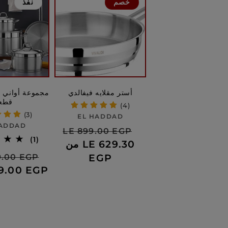
خصم
نفذ
أستر مقلايه فيفالدي
قطع
(4)
(3)
بائع:
EL HADDAD
بائع:
HADDAD
سعر
السعر
LE 899.00 EGP
1
(1)
البيع
من LE 629.30
العادي
إجمالي
سعر
EGP
99.00 EGP
الاراء
البيع
99.00 EGP