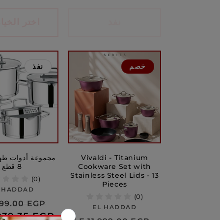
نفذ
اختر الخيا
خصم
نفذ
Vivaldi - Titanium
مجموعة أدوات طهي
Cookware Set with
8 قطع
Stainless Steel Lids - 13
(0)
Pieces
بائع:
 HADDAD
(0)
سعر
599.00 EGP
بائع:
EL HADDAD
البيع
939.35 EGP