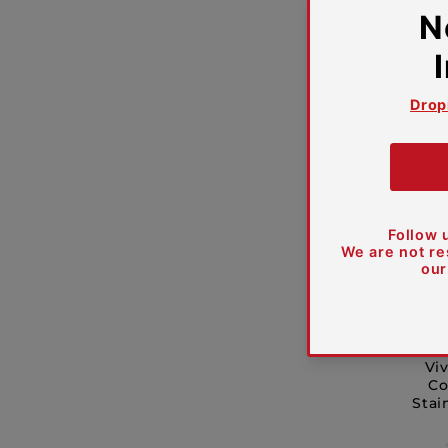
Viv
Co
Stai