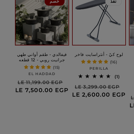
نفذ
خصم
لوح كيّ - أنثراسايت فاخر
فيفالدي - طقم أواني طهي
جرانيت روبي - 12 قطعه
(16)
(15)
بائع:
PERILLA
بائع:
EL HADDAD
1
(1)
سعر
السعر
إجمالي
LE 11,199.00 EGP
عر
السعر
LE 3,299.00 EGP
الاراء
البيع
العادي
LE 7,500.00 EGP
لبيع
العادي
LE 2,600.00 EGP
ر
L
ي
L