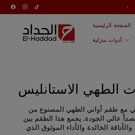
انتقل
وصلت للتو منتجات جديدة
إلى
تيك
إنستغرام
فيسبوك
المحتوى
توك
الصفحة الرئيسية
أدوات منزلية
م
ت الطهي الاستانليس
ج
هي مع طقم أواني الطهي المصنوع من
لصدأ عالي الجودة. يجمع هذا الطقم بين
م
ة والأناقة الخالدة والأداء الموثوق الذي