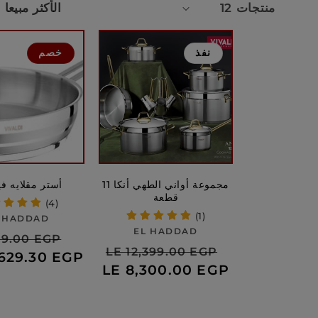
12 منتجات
نفذ
خصم
مجموعة أواني الطهي أنكا 11
أستر مقلايه في
قطعة
(4)
(1)
بائع:
 HADDAD
بائع:
EL HADDAD
سعر
ا
99.00 EGP
سعر
السعر
LE 12,399.00 EGP
البيع
من 29.30 EGP
ا
البيع
العادي
LE 8,300.00 EGP