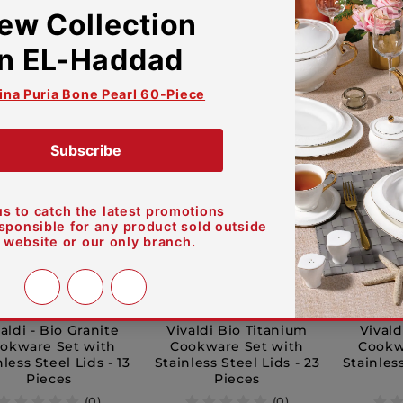
EGP
نفذ
اختر الخيارات
خصم
خصم
aldi - Bio Granite
Vivaldi Bio Titanium
Vivald
okware Set with
Cookware Set with
Cookw
nless Steel Lids - 13
Stainless Steel Lids - 23
Stainless
Pieces
Pieces
(0)
(0)