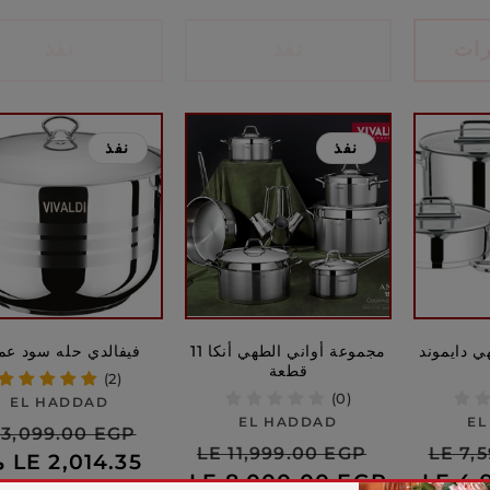
رات
نفذ
نفذ
نفذ
نفذ
 دايموند
مجموعة أواني الطهي أنكا 11
فيفالدي حله سود عم
قطعة
(2)
(0)
بائع:
EL HADDAD
بائع:
EL HADDAD
EL
سعر
الس
 3,099.00 EGP
السعر
سعر
السعر
LE 11,999.00 EGP
LE 7,
البيع
من 
العا
العادي
LE 4,
البيع
العادي
LE 8,000.00 EGP