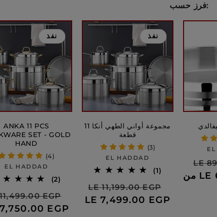
فرز حسب:
نفذ
نفذ
فالدي
مجموعة أواني الطهي أنكا 11
ANKA 11 PCS
قطعة
KWARE SET - GOLD
HAND
(3)
EL
(4)
بائع:
EL HADDAD
لسعر
LE 8
بائع:
EL HADDAD
1
(1)
LE 6
لعادي
2
إجمالي
(2)
سعر
السعر
LE 11,199.00 EGP
إجمالي
الاراء
سعر
الس
11,499.00 EGP
الاراء
البيع
العادي
LE 7,499.00 EGP
البيع
الع
 7,750.00 EGP