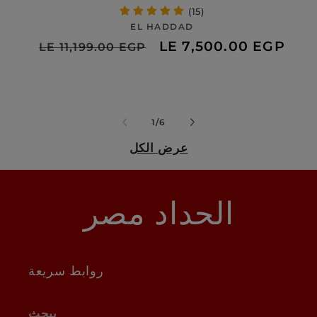
(15)
بائع:
EL HADDAD
سعر
LE 7,500.00 EGP
السعر
LE 11,199.00 EGP
البيع
العادي
ل
1
/
6
عرض الكل
الحداد مصر
روابط سريعة
يبحث