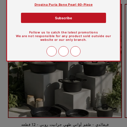
خصم
فيفالدي - طقم أواني طهي جرانيت روبي - 12 قطعه