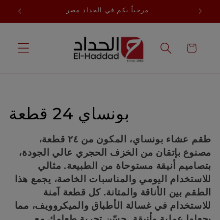
انتقل
مرحباً بكم في الحداد مصر
إلى
المحتوى
عربة
التسوق
م
بونساي 24 قطعة
ج
طقم عشاء بونساي، المكون من ٢٤ قطعة،
م
مصنوع بإتقان من الخزف الحجري عالي الجودة،
بتصاميم أنيقة مستوحاة من الطبيعة. مثالي
و
للاستخدام اليومي والمناسبات الخاصة، يجمع هذا
ع
الطقم بين الأناقة والمتانة. كل قطعة آمنة
للاستخدام في غسالة الأطباق والميكروويف، مما
ة
يجعلها عملية وأنيقة. حسّن تجربة طعامك مع