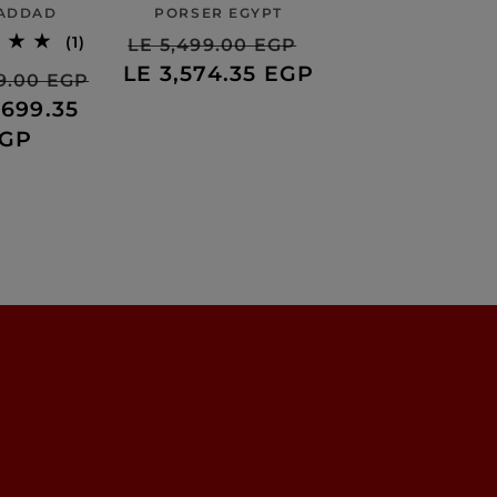
بائع:
بائع:
HADDAD
PORSER EGYPT
سعر
السعر
1
(1)
LE 5,499.00 EGP
إجمالي
البيع
العادي
LE 3,574.35 EGP
سعر
99.00 EGP
الاراء
البيع
,699.35
GP