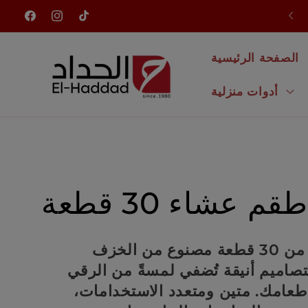
انتقل
وصلت للتو منتجات جديدة
إلى
تيك
إنستغرام
فيسبوك
المحتوى
توك
الصفحة الرئيسية
أدوات منزلية
م
طقم عشاء 30 قطعة
ج
طقم عشاء تركي من 30 قطعة مصنوع من الخزف
تصاميم أنيقة تُضفي لمسةً من الرقي
م
طعامك. متين ومتعدد الاستخدامات،