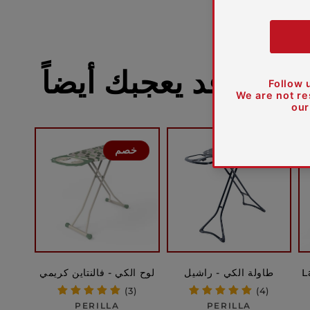
قد يعجبك أيضاً
خصم
خصم
L
طاولة الكي - راشيل
لوح الكي - فالنتاين كريمي
(3)
(4)
بائع:
بائع:
PERILLA
PERILLA