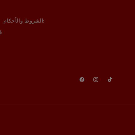
الشروط والأحكام:
الأسئلة والأجوبة المتكررة:
تيك
إنستغرام
فيسبوك
توك