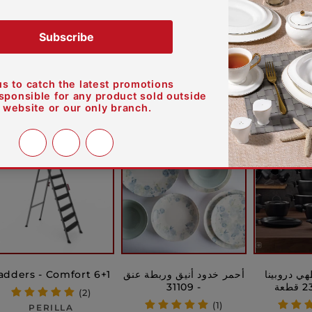
نفذ
خصم
ي دروبينا
أحمر خدود أنيق وربطة عنق
adders - Comfort 6+1
- 31109
(2)
(1)
بائع:
PERILLA