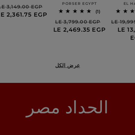
بائع:
PORSER EGYPT
EL 
سعر
السعر
س
LE 3,149.00 EGP
1
(1)
البيع
العادي
LE 2,361.75 EGP
ا
إجمالي
السعر
سعر
السعر
LE 3,799.00 EGP
LE 19,9
الاراء
LE 13
العادي
البيع
العادي
LE 2,469.35 EGP
E
عرض الكل
الحداد مصر