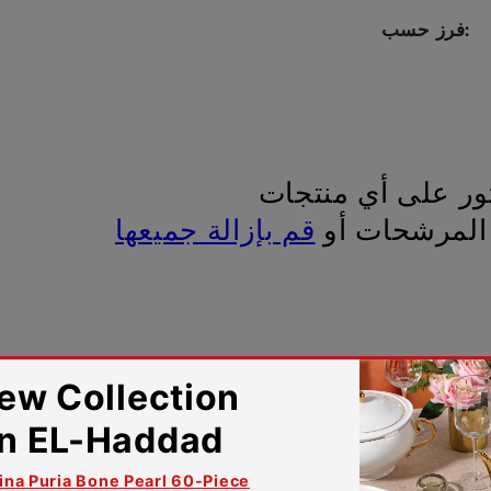
فرز حسب:
ثور على أي منتجات
 المرشحات أو
قم بإزالة جميعها