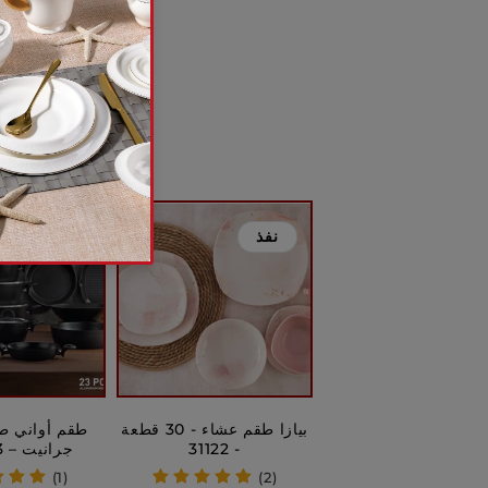
نفذ
خصم
بيازا طقم عشاء - 30 قطعة
طقم أواني طه
- 31122
جرانيت – 23 قطعة
(1)
(2)